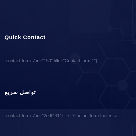
Quick Contact
[contact-form-7 id=”150″ title=”Contact form 1″]
تواصل سريع
[contact-form-7 id=”2edf441″ title=”Contact form footer_ar”]