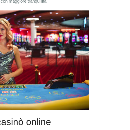
 con maggiore tranquillità.
casinò online