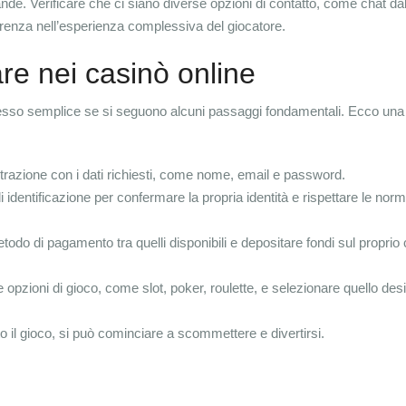
nde. Verificare che ci siano diverse opzioni di contatto, come chat dal
ferenza nell’esperienza complessiva del giocatore.
re nei casinò online
ocesso semplice se si seguono alcuni passaggi fondamentali. Ecco una
trazione con i dati richiesti, come nome, email e password.
 identificazione per confermare la propria identità e rispettare le norm
odo di pagamento tra quelli disponibili e depositare fondi sul proprio
e opzioni di gioco, come slot, poker, roulette, e selezionare quello des
 il gioco, si può cominciare a scommettere e divertirsi.