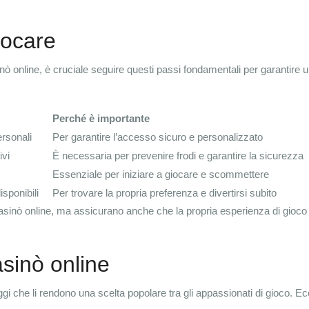
iocare
ò online, è cruciale seguire questi passi fondamentali per garantire u
Perché è importante
rsonali
Per garantire l’accesso sicuro e personalizzato
ivi
È necessaria per prevenire frodi e garantire la sicurezza
Essenziale per iniziare a giocare e scommettere
isponibili
Per trovare la propria preferenza e divertirsi subito
casinò online, ma assicurano anche che la propria esperienza di gioco
asinò online
gi che li rendono una scelta popolare tra gli appassionati di gioco. E