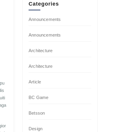
Categories
Announcements
Announcements
Architecture
Architecture
Article
 pu
dis
BC Game
iti
paga
Betsson
gior
Design