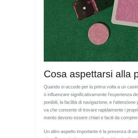
Cosa aspettarsi alla p
Quando si accede per la prima volta a un casin
ò influenzare significativamente l’esperienza del
ponibili, la facilità di navigazione, e l’attenzion
va che consente di trovare rapidamente i propri gi
mento devono essere chiari e facili da compre
Un altro aspetto importante è la presenza di ass