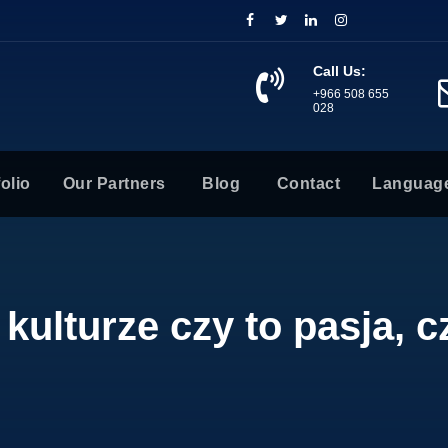
Call Us:
+966 508 655
028
olio
Our Partners
Blog
Contact
Languag
ulturze czy to pasja, c