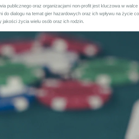
a publicznego oraz organizacjami non-profit jest kluczowa w walce 
i do dialogu na temat gier hazardowych oraz ich wpływu na życie co
akości życia wielu osób oraz ich rodzin.