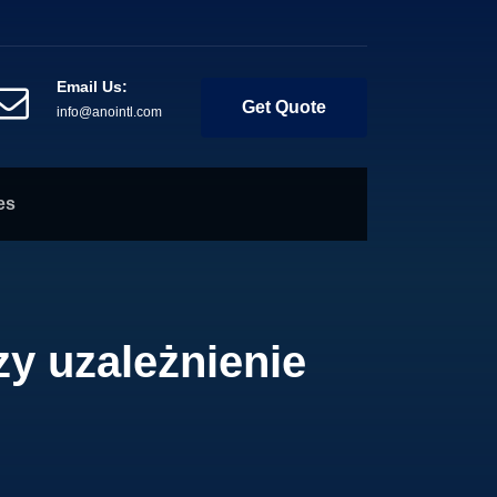
Email Us:
Get Quote
info@anointl.com
es
zy uzależnienie