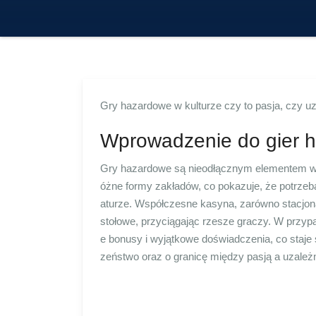
Gry hazardowe w kulturze czy to pasja, czy uz
Wprowadzenie do gier 
Gry hazardowe są nieodłącznym elementem wsp
óżne formy zakładów, co pokazuje, że potrzeba
aturze. Współczesne kasyna, zarówno stacjonar
stołowe, przyciągając rzesze graczy. W przypa
e bonusy i wyjątkowe doświadczenia, co staje 
zeństwo oraz o granicę między pasją a uzależ