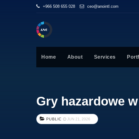
+966 508 655 028
ceo@anointl.com
Home
About
Services
Portf
Gry hazardowe w k
PUBLIC
JUN 21, 2026