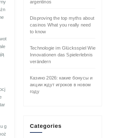
rny
argentinos
ożn
ne
Disproving the top myths about
casinos What you really need
to know
wot
ale
Technologie im Glücksspiel Wie
ją
Innovationen das Spielerlebnis
verändern
Казино 2026: какие бонусы и
акции ждут игроков в новом
ocj
году
e
tar
Categories
ku g
moż