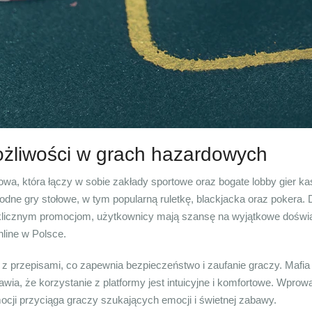
żliwości w grach hazardowych
wa, która łączy w sobie zakłady sportowe oraz bogate lobby gier k
dne gry stołowe, w tym popularną ruletkę, blackjacka oraz pokera. 
klicznym promocjom, użytkownicy mają szansę na wyjątkowe doświ
nline w Polsce.
 z przepisami, co zapewnia bezpieczeństwo i zaufanie graczy. Mafia
awia, że korzystanie z platformy jest intuicyjne i komfortowe. Wprow
ocji przyciąga graczy szukających emocji i świetnej zabawy.