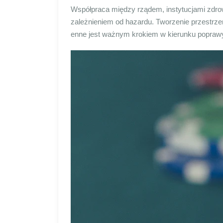
Współpraca między rządem, instytucjami zdrowi
zależnieniem od hazardu. Tworzenie przestrzen
enne jest ważnym krokiem w kierunku poprawy j