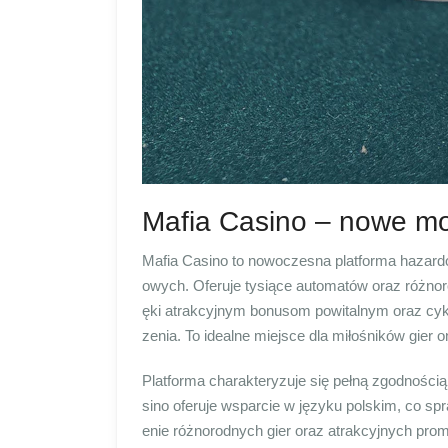
Mafia Casino – nowe mo
Mafia Casino to nowoczesna platforma hazardo
owych. Oferuje tysiące automatów oraz różnoro
ęki atrakcyjnym bonusom powitalnym oraz cy
zenia. To idealne miejsce dla miłośników gier o
Platforma charakteryzuje się pełną zgodnością
sino oferuje wsparcie w języku polskim, co spr
enie różnorodnych gier oraz atrakcyjnych prom