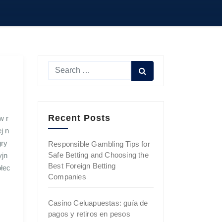
Recent Posts
w r
j n
gry
Responsible Gambling Tips for
Safe Betting and Choosing the
yjn
Best Foreign Betting
ołec
Companies
Casino Celuapuestas: guía de
pagos y retiros en pesos