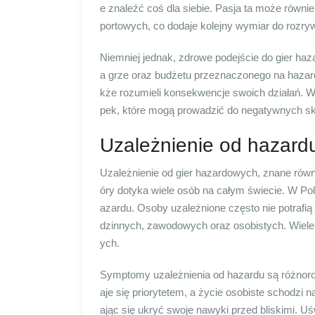
e znaleźć coś dla siebie. Pasja ta może równ
portowych, co dodaje kolejny wymiar do rozryw
Niemniej jednak, zdrowe podejście do gier ha
a grze oraz budżetu przeznaczonego na hazard.
kże rozumieli konsekwencje swoich działań. W
pek, które mogą prowadzić do negatywnych s
Uzależnienie od hazard
Uzależnienie od gier hazardowych, znane równ
óry dotyka wiele osób na całym świecie. W Po
azardu. Osoby uzależnione często nie potrafią
dzinnych, zawodowych oraz osobistych. Wiele 
ych.
Symptomy uzależnienia od hazardu są różnoro
aje się priorytetem, a życie osobiste schodzi
ając się ukryć swoje nawyki przed bliskimi. Uś