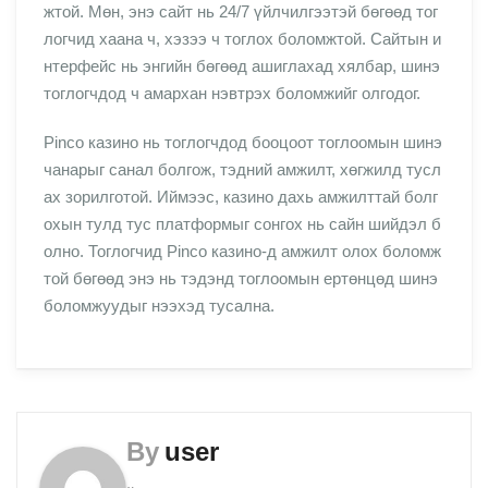
жтой. Мөн, энэ сайт нь 24/7 үйлчилгээтэй бөгөөд тог
логчид хаана ч, хэзээ ч тоглох боломжтой. Сайтын и
нтерфейс нь энгийн бөгөөд ашиглахад хялбар, шинэ
тоглогчдод ч амархан нэвтрэх боломжийг олгодог.
Pinco казино нь тоглогчдод бооцоот тоглоомын шинэ
чанарыг санал болгож, тэдний амжилт, хөгжилд тусл
ах зорилготой. Иймээс, казино дахь амжилттай болг
охын тулд тус платформыг сонгох нь сайн шийдэл б
олно. Тоглогчид Pinco казино-д амжилт олох боломж
той бөгөөд энэ нь тэдэнд тоглоомын ертөнцөд шинэ
боломжуудыг нээхэд тусална.
By
user