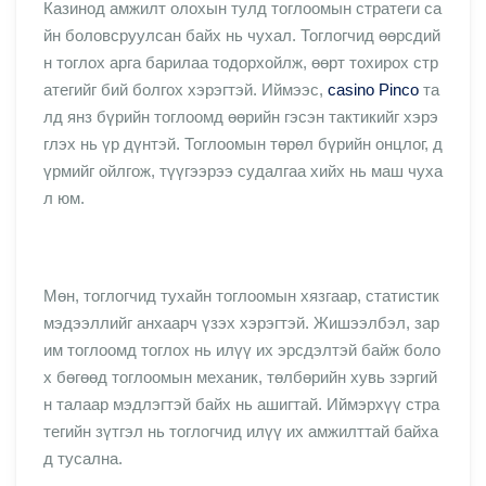
Казинод амжилт олохын тулд тоглоомын стратеги са
йн боловсруулсан байх нь чухал. Тоглогчид өөрсдий
н тоглох арга барилаа тодорхойлж, өөрт тохирох стр
атегийг бий болгох хэрэгтэй. Иймээс,
casino Pinco
та
лд янз бүрийн тоглоомд өөрийн гэсэн тактикийг хэрэ
глэх нь үр дүнтэй. Тоглоомын төрөл бүрийн онцлог, д
үрмийг ойлгож, түүгээрээ судалгаа хийх нь маш чуха
л юм.
Мөн, тоглогчид тухайн тоглоомын хязгаар, статистик
мэдээллийг анхаарч үзэх хэрэгтэй. Жишээлбэл, зар
им тоглоомд тоглох нь илүү их эрсдэлтэй байж боло
х бөгөөд тоглоомын механик, төлбөрийн хувь зэргий
н талаар мэдлэгтэй байх нь ашигтай. Иймэрхүү стра
тегийн зүтгэл нь тоглогчид илүү их амжилттай байха
д тусална.