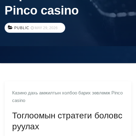
Pinco casino
PUBLIC
MAY 29, 2026
Казино дахь амжилтын холбоо барих зөвлөмж Pinco
casino
Тоглоомын стратеги боловс
руулах