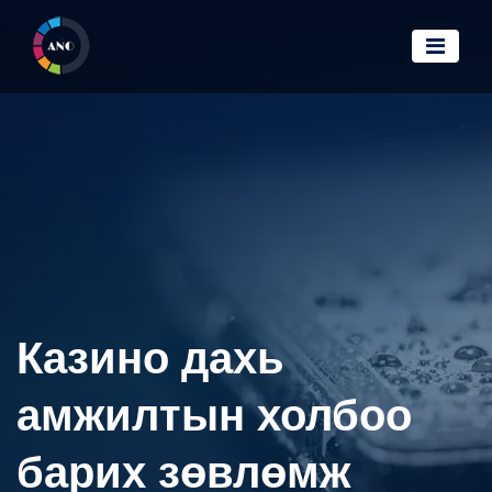
Казино дахь
амжилтын холбоо
барих зөвлөмж