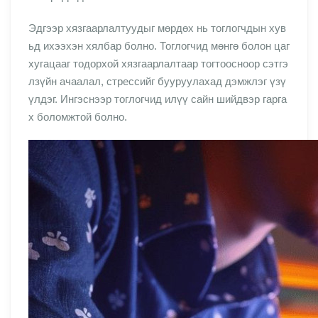
Эдгээр хязгаарлалтуудыг мөрдөх нь тоглогчдын хув
ьд ихээхэн хялбар болно. Тоглогчид мөнгө болон цаг
хугацааг тодорхой хязгаарлалтаар тогтоосноор сэтгэ
лзүйн ачаалал, стрессийг бууруулахад дэмжлэг үзү
үлдэг. Ингэснээр тоглогчид илүү сайн шийдвэр гарга
х боломжтой болно.