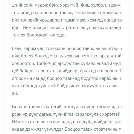
дгийг сайн мэдэж байх хэрэгтэй. Жишээлбэл, зарим
тоглогчид бага бооцоо тавьж, тоглоомын хожлын хэт
ийн төлөвийг урьдчилан таамаглаж, хожилд санаа зо
вдог. Ийм бооцоо тавих стратеги нь удаан хугацаанд
тоглох боломжийг олгодог.
Гэвч, зарим үед томоохон бооцоо тавих нь ашигтай б
айж болох бөгөөд энэ нь хожлын хэмжээ, эрсдэлтэй
холбоотой. Тоглогчид эрсдэлтэй хүлээх эсвэл аюул
гүй байдлыг сонгох нь шийдвэр гаргахад нөлөөлнө. Т
оглоомын явцад бооцоо тавихад бодитой харах нь ч
ухал бөгөөд тууштай байдлыг хэрэгжүүлэх нь ашигт
ай.
Бооцоо тавих стратегийг хөгжүүлэх үед, тоглогчид га
рсан үр дүнг дагаж, түүнийгээ хэрэгжүүлэх хэрэгтэй.
Ийм стратеги нь тоглогчидод ирээдүйд шийдвэр гарг
ахдаа дэмжлэг үзүүлдэг. Бооцоо тавих стратеги нь т