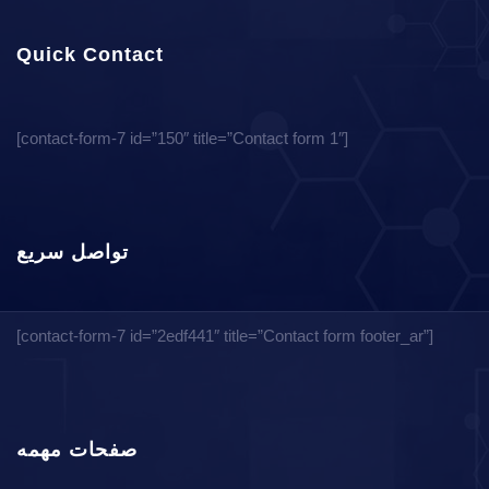
Quick Contact
[contact-form-7 id=”150″ title=”Contact form 1″]
تواصل سريع
[contact-form-7 id=”2edf441″ title=”Contact form footer_ar”]
صفحات مهمه