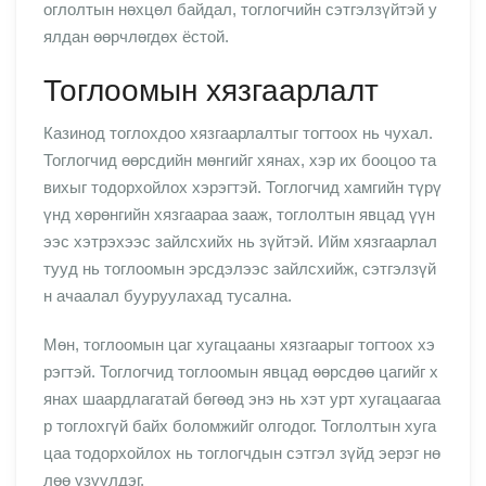
оглолтын нөхцөл байдал, тоглогчийн сэтгэлзүйтэй у
ялдан өөрчлөгдөх ёстой.
Тоглоомын хязгаарлалт
Казинод тоглохдоо хязгаарлалтыг тогтоох нь чухал.
Тоглогчид өөрсдийн мөнгийг хянах, хэр их бооцоо та
вихыг тодорхойлох хэрэгтэй. Тоглогчид хамгийн түрү
үнд хөрөнгийн хязгаараа зааж, тоглолтын явцад үүн
ээс хэтрэхээс зайлсхийх нь зүйтэй. Ийм хязгаарлал
тууд нь тоглоомын эрсдэлээс зайлсхийж, сэтгэлзүй
н ачаалал бууруулахад тусална.
Мөн, тоглоомын цаг хугацааны хязгаарыг тогтоох хэ
рэгтэй. Тоглогчид тоглоомын явцад өөрсдөө цагийг х
янах шаардлагатай бөгөөд энэ нь хэт урт хугацаагаа
р тоглохгүй байх боломжийг олгодог. Тоглолтын хуга
цаа тодорхойлох нь тоглогчдын сэтгэл зүйд эерэг нө
лөө үзүүлдэг.