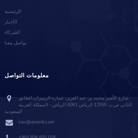
الرئيسية
الأخبار
الشركاء
تواصل معنا
معلومات التواصل
شارع الأمير محمد بن عبد العزيز; عمارة الرميزان،الطابق
الثاني ص.ب 12555 الرياض 6061 الرياض - المملكة العربية
السعودية
ceo@anointl.com
+966 508 655 028