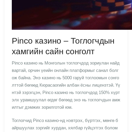
Pinco казино – Тоглогчдын
хамгийн сайн сонголт
Pinco казино нь Монголын тоглогчдод зориулан найд
вартай, орчин үеийн онлайн платформыг санал болг
ож байна. Энэ казино нь 5000 гаруй тоглоомын сонго
лттой бөгөөд Кюрасаогийн албан ёсны лицензтэй. Үү
нтэй зэрэгцэн, Pinco казино нь тоглогчдод 150% хүрт
элх урамшуулал өгдөг бөгөөд энэ нь тоглогчдын амж
илтыг дэмжих зорилготой юм.
Тоглогчид Pinco казино-нд нэвтрэх, бүртгэх, мөнгө б
айршуулах зэргийг хурдан, хялбар гүйцэтгэх болом