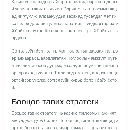
Казинод тоглохдоо сайтар төлөвлөж, өөртөө тодорхо
й зорилго тавих нь чухал. Зорилго нь тоглоомын явц
ад чиглүүлж, алдаануудыг засахад тусалдаг. Хэт их
сэтгэл хөдлөлийн улмаас гэнэтийн шийдвэр гаргахгү
й байх нь чухал бөгөөд энэ нь тэвчээртэй байхыг ша
ардана.
Сэтгэлзүйн бэлтгэл нь мөн тоглолтын дараах тал дэ
эр анхаарах шаардлагатай. Тоглоомын амжилт, бүтэ
лгүйтлийг зөвөөр дүгнэж, ирээдүйд илүү сайн шийдв
эр гаргахад тусална. Тоглогчид амжилт, алдааг тэнцв
эртэйгээр үнэлж, сэтгэлзүйн хувьд бэлэн байх ёсто
й.
Бооцоо тавих стратеги
Бооцоо тавих стратеги нь казино тоглоомын амжилт
ын үндэс суурь болдог. Тоглогчид тоглолтын явцад х
эрхэн бооцоо тавих вэ, ямар хэмжээгээр тавих вэ гэ