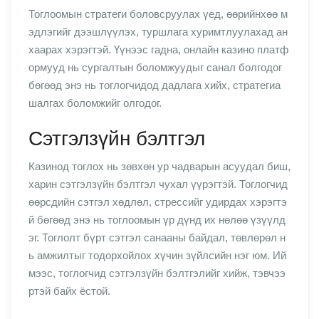
Тоглоомын стратеги боловсруулах үед, өөрийнхөө м
эдлэгийг дээшлүүлэх, туршлага хуримтлуулахад ан
хаарах хэрэгтэй. Үүнээс гадна, онлайн казино платф
ормууд нь сургалтын боломжуудыг санал болгодог
бөгөөд энэ нь тоглогчидод дадлага хийх, стратегиа
шалгах боломжийг олгодог.
Сэтгэлзүйн бэлтгэл
Казинод тоглох нь зөвхөн ур чадварын асуудал биш,
харин сэтгэлзүйн бэлтгэл чухал үүрэгтэй. Тоглогчид
өөрсдийн сэтгэл хөдлөл, стрессийг удирдах хэрэгтэ
й бөгөөд энэ нь тоглоомын үр дүнд их нөлөө үзүүлд
эг. Тоглолт бүрт сэтгэл санааны байдал, төвлөрөл н
ь амжилтыг тодорхойлох хүчин зүйлсийн нэг юм. Ий
мээс, тоглогчид сэтгэлзүйн бэлтгэлийг хийж, тэвчээ
ртэй байх ёстой.