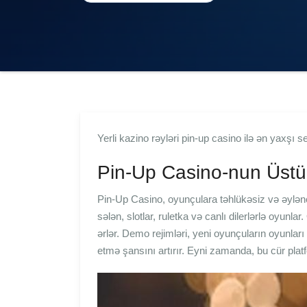
Yerli kazino rəyləri pin-up casino ilə ən yaxşı 
Pin-Up Casino-nun Üstün
Pin-Up Casino, oyunçulara təhlükəsiz və əyləncə
sələn, slotlar, ruletka və canlı dilerlərlə oyunl
ərlər. Demo rejimləri, yeni oyunçuların oyunları
etmə şansını artırır. Eyni zamanda, bu cür pla