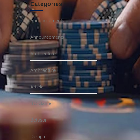
Categories
Announcements
Announcements
Architecture
Architecture
Article
BC Game
Betsson
Design