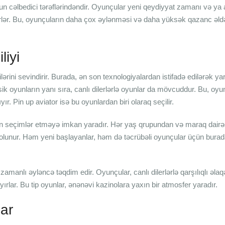
 cəlbedici tərəflərindəndir. Oyunçular yeni qeydiyyat zamanı və ya a
ərlər. Bu, oyunçuların daha çox əylənməsi və daha yüksək qazanc əld
liyi
lərini sevindirir. Burada, ən son texnologiyalardan istifadə edilərək ya
ssik oyunların yanı sıra, canlı dilerlərlə oyunlar da mövcuddur. Bu, oy
r. Pin up aviator isə bu oyunlardan biri olaraq seçilir.
ğun seçimlər etməyə imkan yaradır. Hər yaş qrupundan və maraq dairə
olunur. Həm yeni başlayanlar, həm də təcrübəli oyunçular üçün burad
 zamanlı əyləncə təqdim edir. Oyunçular, canlı dilerlərlə qarşılıqlı əla
rlar. Bu tip oyunlar, ənənəvi kazinolara yaxın bir atmosfer yaradır.
ar