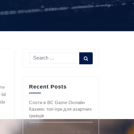
Recent Posts
 mə
 bil
ldə
Слоти в BC Game Онлайн
Казино: топ-ігри для азартних
гравців
Een diepgaande blik op de live