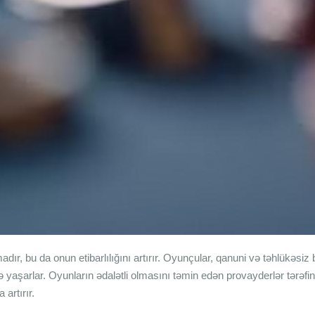
dır, bu da onun etibarlılığını artırır. Oyunçular, qanuni və təhlükəsiz b
 yaşarlar. Oyunların ədalətli olmasını təmin edən provayderlər tərəfi
artırır.