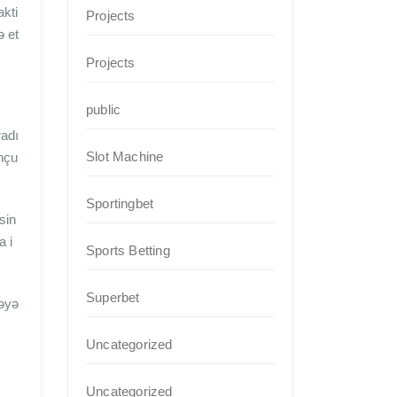
kti
Projects
ə et
Projects
public
radı
Slot Machine
unçu
Sportingbet
sin
a i
Sports Betting
Superbet
qəyə
Uncategorized
Uncategorized