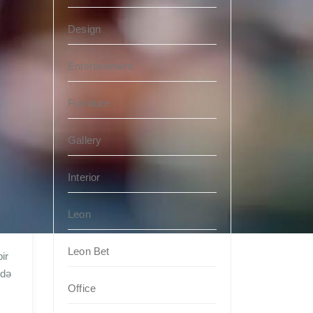
Design
Entertainment
Furniture
Gallery
Interior
Leon
Leon Bet
ir
ndə
Office